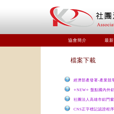
協會簡介
最新
檔案下載
經濟部產發署-產業競
⭐NEW⭐ 盤點國內外
社團法人高雄市鋁門窗
CNS正字標記認證程