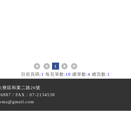
1
目前頁碼:
1
每頁筆數:
10
總筆數:
4
總頁數:
1
大寮區和業二路26號
6887 / FAX：07-2134538
wma@gmail.com