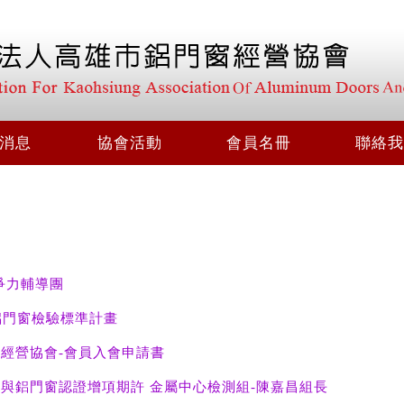
消息
協會活動
會員名冊
聯絡我
爭力輔導團
鋁門窗檢驗標準計畫
經營協會-會員入會申請書
序與鋁門窗認證增項期許 金屬中心檢測組-陳嘉昌組長