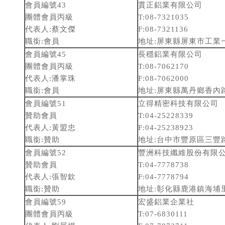
會員編號43
貫正鋁業有限公司
團體會員丙級
T:08-7321035
代表人:蔡文傑
F:08-7321136
職銜:會員
地址:屏東縣屏東市工業
會員編號45
長穩鋁業有限公司
團體會員丙級
T:08-7062170
代表人:潘掌珠
F:08-7062000
職銜:會員
地址:屏東縣萬丹鄉香內路
會員編號51
立得精密科技有限公司
贊助會員
T:04-25228339
代表人:黃盟忠
F:04-25238923
職銜:贊助
地址:台中市豐原區三豐路2
會員編號52
豐洲科技纖維股份有限
贊助會員
T:04-7778738
代表人:張智欽
F:04-7778794
職銜:贊助
地址:彰化縣鹿港鎮海埔里
會員編號59
宏盛鋁業企業社
團體會員丙級
T:07-6830111