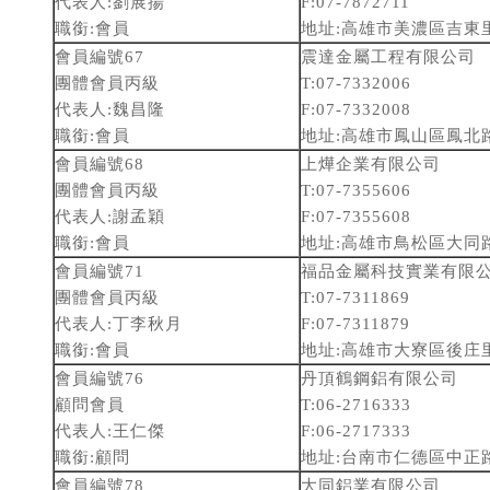
代表人:劉展揚
F:07-7872711
職銜:會員
地址:高雄市美濃區吉東里
會員編號67
震達金屬工程有限公司
團體會員丙級
T:07-7332006
代表人:魏昌隆
F:07-7332008
職銜:會員
地址:高雄市鳳山區鳳北路
會員編號68
上燁企業有限公司
團體會員丙級
T:07-7355606
代表人:謝孟穎
F:07-7355608
職銜:會員
地址:高雄市鳥松區大同路
會員編號71
福品金屬科技實業有限
團體會員丙級
T:07-7311869
代表人:丁李秋月
F:07-7311879
職銜:會員
地址:高雄市大寮區後庄里
會員編號76
丹頂鶴鋼鋁有限公司
顧問會員
T:06-2716333
代表人:王仁傑
F:06-2717333
職銜:顧問
地址:台南市仁德區中正路
會員編號78
大同鋁業有限公司