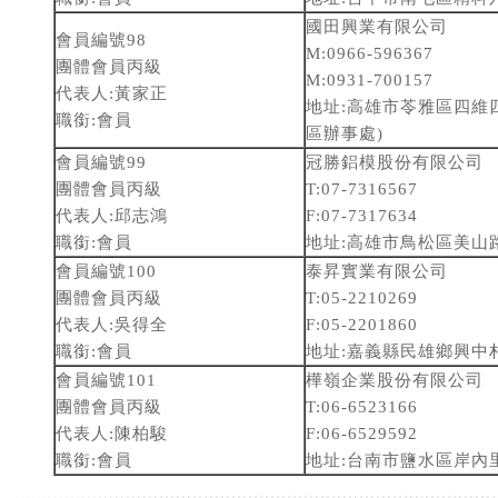
國田興業有限公司
會員編號98
M:0966-596367
團體會員丙級
M:0931-700157
代表人:黃家正
地址:高雄市苓雅區四維四
職銜:會員
區辦事處)
會員編號99
冠勝鋁模股份有限公司
團體會員丙級
T:07-7316567
代表人:邱志鴻
F:07-7317634
職銜:會員
地址:高雄市鳥松區美山路
會員編號100
泰昇實業有限公司
團體會員丙級
T:05-2210269
代表人:吳得全
F:05-2201860
職銜:會員
地址:嘉義縣民雄鄉興中村
會員編號101
樺嶺企業股份有限公司
團體會員丙級
T:06-6523166
代表人:陳柏駿
F:06-6529592
職銜:會員
地址:台南市鹽水區岸內里