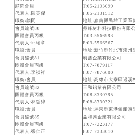
顧問會員
T:05-2133099
代表人:陳英傑
F:05-2131512
職銜:顧問
地址:嘉義縣民雄工業區
會員編號80
鼎鋒材料科技股份有限
團體會員丙級
T:03-5566993
代表人:邱瑞章
F:03-5566567
職銜:會員
地址:新竹縣竹北市溪州
會員編號81
昶鑫企業有限公司
團體會員丙級
T:07-7879117
代表人:李禎祥
F:07-7876600
職銜:會員
地址:高雄市大寮區過溪村
會員編號82
三和鋁業有限公司
團體會員丙級
T:08-8330795
代表人:林哲緯
F:08-8330321
職銜:會員
地址:屏東縣東港鎮船頭里
會員編號85
益和興企業有限公司
團體會員丙級
T:07-7323177
代表人:張仁正
F:07-7333010