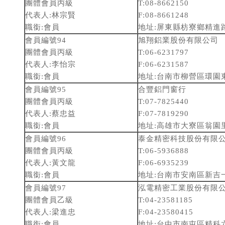
團體會員丙級
T:08-8662150
代表人:林宗賢
F:08-8661248
職銜:會員
地址:屏東縣枋寮鄉精進路
會員編號94
旭翔鋁業股份有限公司
團體會員丙級
T:06-6231797
代表人:李怡宗
F:06-6231587
職銜:會員
地址:台南市柳營區環園
會員編號95
合豐鋁門窗行
團體會員丙級
T:07-7825440
代表人:蔡忠益
F:07-7819290
職銜:會員
地址:高雄市大寮區翁園里
會員編號96
泰金精密科技股份有限
團體會員丙級
T:06-5936888
代表人:黃文龍
F:06-6935239
職銜:會員
地址:台南市安南區新吉
會員編號97
泓電精密工業股份有限
團體會員乙級
T:04-23581185
代表人:梁進忠
F:04-23580415
職銜:會員
地址:台中市南屯區精科