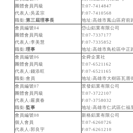
團體會員丙級
T:07-7414847
代表人:吳孟宗
F:07-7410568
職銜:
第三屆理事長
地址:高雄市鳳山區府前路
會員編號04
岱山鋁業有限公司
團體會員丙級
T:07-7337177
代表人:李美慧
F:07-7335852
職銜:
理事
地址:高雄市鳥松區中正路
會員編號06
全舜企業社
團體會員丙級
T:07-6521162
代表人:錢添旺
F:07-6521165
職銜:會員
地址:高雄市大樹區瓦厝街
會員編號07
景發鋁業有限公司
團體會員丙級
T:07-3722107
代表人:嚴廣春
F:07-3758032
職銜:
監事
地址:高雄市仁武區仁福
會員編號08
新格鋁業有限公司
個人會員
T:07-6260726
代表人:郭良宇
F:07-6261210