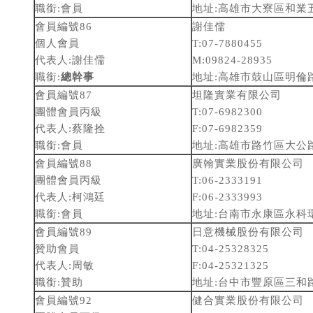
職銜:會員
地址:高雄市大寮區和業
會員編號86
謝佳儒
個人會員
T:07-7880455
代表人:謝佳儒
M:09824-28935
職銜:
總幹事
地址:高雄市鼓山區明倫路
會員編號87
坦隆實業有限公司
團體會員丙級
T:07-6982300
代表人:蔡隆拴
F:07-6982359
職銜:會員
地址:高雄市路竹區大公路
會員編號88
廣翰實業股份有限公司
團體會員丙級
T:06-2333191
代表人:柯鴻廷
F:06-2333993
職銜:會員
地址:台南市永康區永科環
會員編號89
日意機械股份有限公司
贊助會員
T:04-25328325
代表人:周敏
F:04-25321325
職銜:贊助
地址:台中市豐原區三和路
會員編號92
健合實業股份有限公司