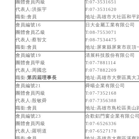
團體會員丙級
T:07-3531651
代表人:洪振宇
F:07-3531620
職銜:會員
地址:高雄市大社區和平路二
會員編號16
日大金屬工業有限公司
團體會員乙級
T:08-7553071
代表人:蔡智文
F:08-7534475
職銜:會員
地址:屏東縣屏東市崁頂一
會員編號19
清展科技股份有限公司
團體會員甲級
T:07-7881114
代表人:周國忠
F:07-7882209
職銜:
第四屆理事長
地址:高雄市大寮區萬大
會員編號21
舜暘企業有限公司
團體會員丙級
T:07-7352168
代表人:殷敏舜
F:07-7356388
職銜:會員
地址:高雄市鳥松區美山路
會員編號23
合歡鋁門窗企業有限公
團體會員丙級
T:07-6526336
代表人:羅明道
F:07-6527178
職銜:會員
地址:高雄市大寮區溪寮路